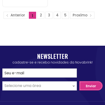
Anterior
2
3
4
5
Proxímo
1
NEWSLETTER
cadastre-se e receba novidades da Novabrink!
Enviar