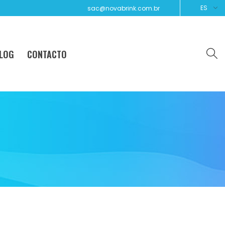
ES
sac@novabrink.com.br
LOG
CONTACTO