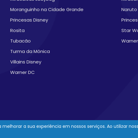
Moranguinho na Cidade Grande
Naruto
Princesas Disney
Prince
Rosita
Star W
Tubacão
Warner
Turma da Mônica
Villains Disney
Warner DC
melhorar a sua experiência em nossos serviços. Ao utilizar no