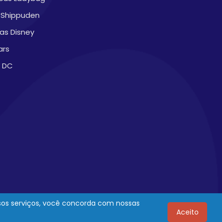
 Shippuden
sas Disney
ars
 DC
ssos serviços, você concorda com nossas
Aceito