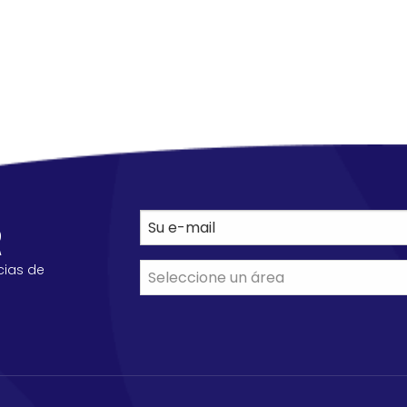
R
cias de