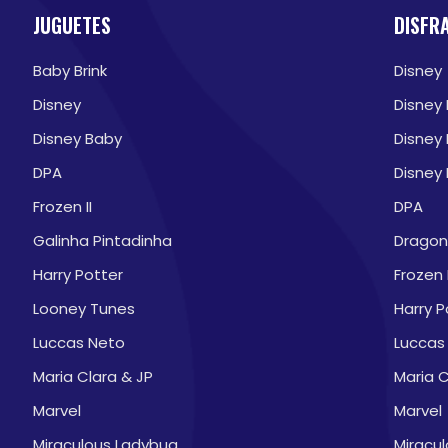
JUGUETES
DISFR
Baby Brink
Disney
Disney
Disney
Disney Baby
Disney
DPA
Disney 
Frozen II
DPA
Galinha Pintadinha
Dragon 
Harry Potter
Frozen I
Looney Tunes
Harry P
Luccas Neto
Luccas
Maria Clara & JP
Maria C
Marvel
Marvel
Miraculous Ladybug
Miracu