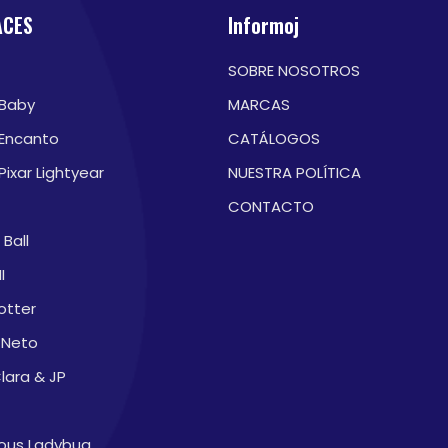
ACES
Informoj
SOBRE NOSOTROS
 Baby
MARCAS
 Encanto
CATÁLOGOS
Pixar Lightyear
NUESTRA POLÍTICA
CONTACTO
Ball
I
otter
 Neto
lara & JP
lous Ladybug