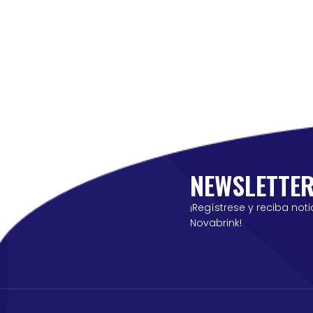
NEWSLETTE
¡Regístrese y reciba noti
Novabrink!