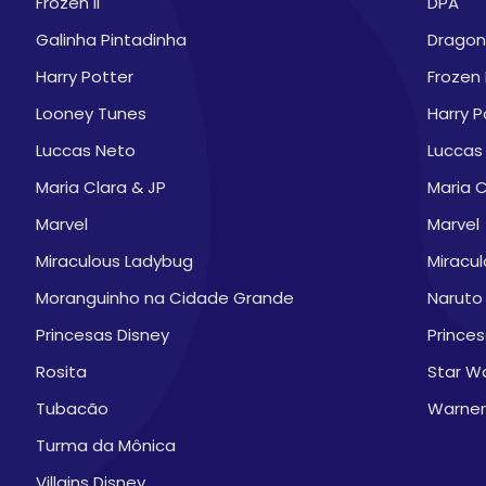
Frozen II
DPA
Galinha Pintadinha
Dragon 
Harry Potter
Frozen I
Looney Tunes
Harry P
Luccas Neto
Luccas
Maria Clara & JP
Maria C
Marvel
Marvel
Miraculous Ladybug
Miracu
Moranguinho na Cidade Grande
Naruto
Princesas Disney
Prince
Rosita
Star W
Tubacão
Warner
Turma da Mônica
Villains Disney