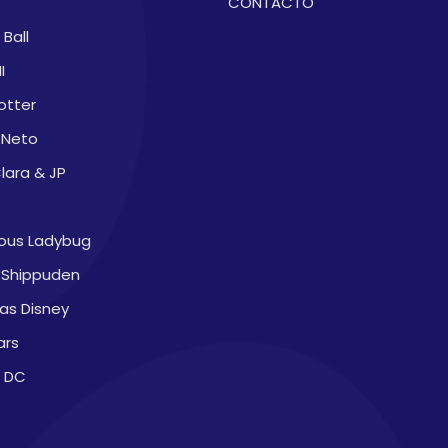
CONTACTO
Ball
I
otter
 Neto
lara & JP
lous Ladybug
 Shippuden
sas Disney
ars
 DC