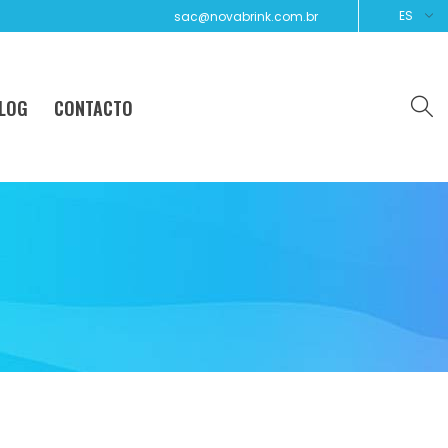
ES
sac@novabrink.com.br
LOG
CONTACTO