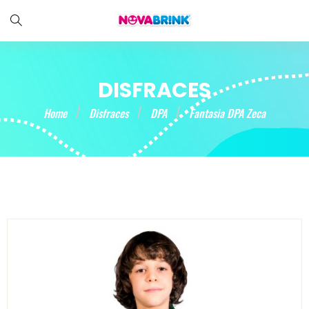
DISFRACES
Home
Disfraces
DPA
Fantasia DPA Zeca