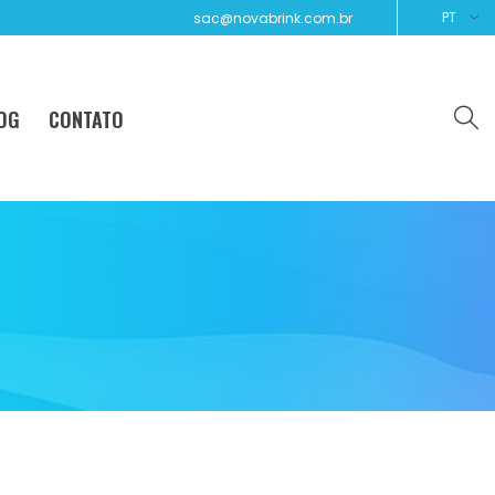
PT
sac@novabrink.com.br
OG
CONTATO