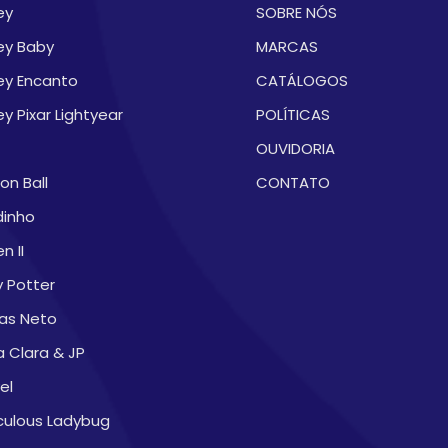
ey
SOBRE NÓS
ey Baby
MARCAS
ey Encanto
CATÁLOGOS
ey Pixar Lightyear
POLÍTICAS
OUVIDORIA
on Ball
CONTATO
dinho
n II
y Potter
as Neto
a Clara & JP
el
culous Ladybug