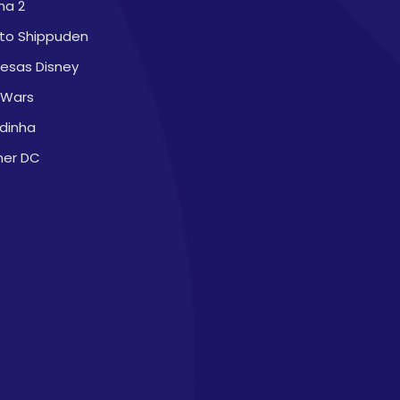
na 2
to Shippuden
cesas Disney
 Wars
dinha
ner DC