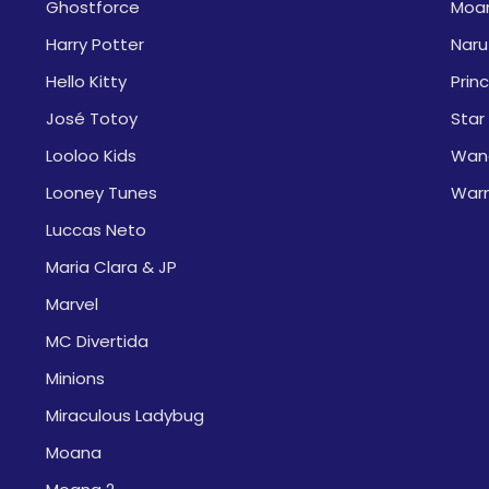
Ghostforce
Moa
Harry Potter
Naru
Hello Kitty
Prin
José Totoy
Star
Looloo Kids
Wan
Looney Tunes
War
Luccas Neto
Maria Clara & JP
Marvel
MC Divertida
Minions
Miraculous Ladybug
Moana