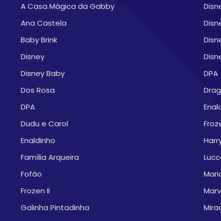
A Casa Mágica da Gabby
Disn
Ana Castela
Disn
Baby Brink
Disn
Disney
Disn
Disney Baby
DPA
Dos Rosa
Drag
DPA
Enal
Dudu e Carol
Froze
Enaldinho
Harr
Família Arqueira
Lucc
Fofão
Mari
Frozen II
Marv
Galinha Pintadinha
Mira