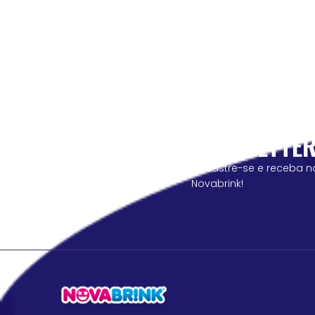
NEWSLETTE
cadastre-se e receba n
Novabrink!