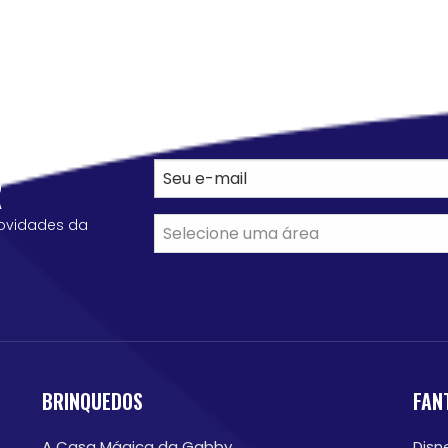
R
ovidades da
BRINQUEDOS
FAN
A Casa Mágica da Gabby
Disn