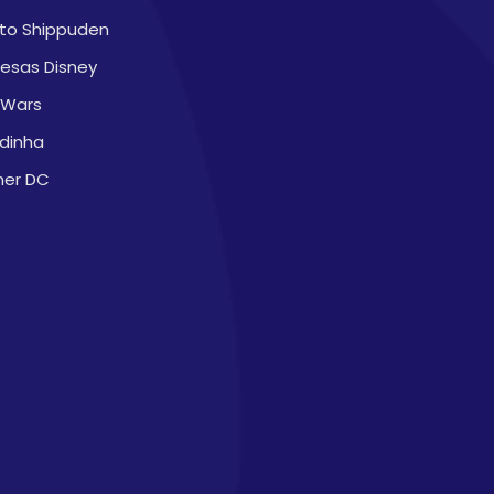
to Shippuden
cesas Disney
 Wars
dinha
ner DC