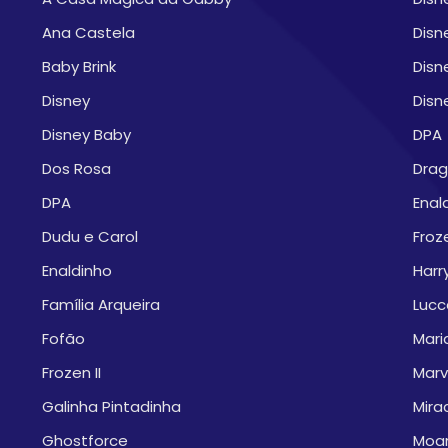
Ana Castela
Disn
Baby Brink
Disn
Disney
Disn
Disney Baby
DPA
Dos Rosa
Drag
DPA
Enal
Dudu e Carol
Froze
Enaldinho
Harr
Família Arqueira
Lucc
Fofão
Mari
Frozen II
Marv
Galinha Pintadinha
Mira
Ghostforce
Moa