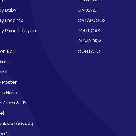
ey Baby
MARCAS
ey Encanto
CATÁLOGOS
ey Pixar Lightyear
POLÍTICAS
OUVIDORIA
on Ball
CONTATO
dinho
n II
y Potter
as Neto
a Clara & JP
el
culous Ladybug
na 2