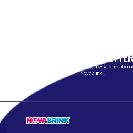
NEWSLETTE
cadastre-se e receba n
Novabrink!