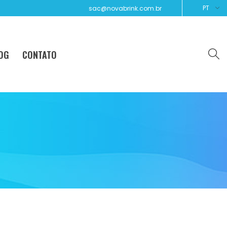
PT
sac@novabrink.com.br
OG
CONTATO