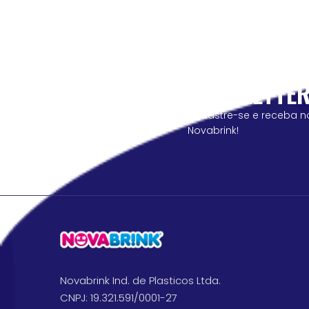
NEWSLETTE
cadastre-se e receba n
Novabrink!
Novabrink Ind. de Plasticos Ltda.
CNPJ: 19.321.591/0001-27