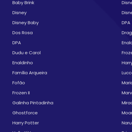
Baby Brink
Disn
Disney
Disn
Disney Baby
DPA
Dos Rosa
Drag
DPA
Enal
Dudu e Carol
Froze
Enaldinho
Harr
Família Arqueira
Lucc
Fofão
Mari
Frozen II
Marv
Galinha Pintadinha
Mira
Ghostforce
Moa
Harry Potter
Naru