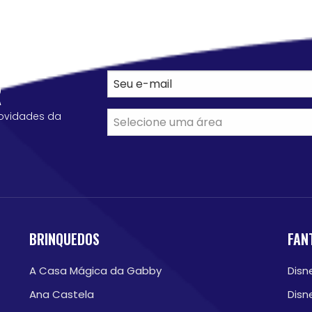
R
ovidades da
BRINQUEDOS
FAN
A Casa Mágica da Gabby
Disn
Ana Castela
Disn