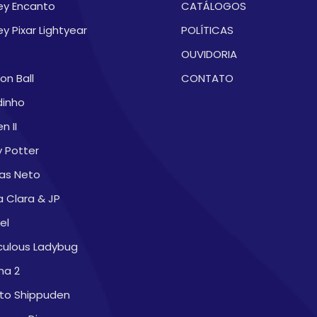
ey Encanto
CATÁLOGOS
ey Pixar Lightyear
POLÍTICAS
OUVIDORIA
on Ball
CONTATO
dinho
n II
y Potter
as Neto
a Clara & JP
el
culous Ladybug
na 2
to Shippuden