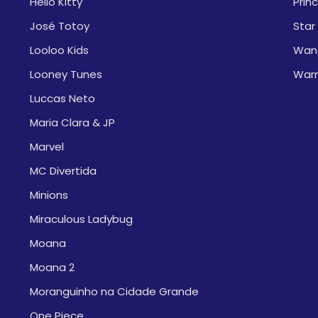
Hello Kitty
Prin
José Totoy
Star
Looloo Kids
Wan
Looney Tunes
War
Luccas Neto
Maria Clara & JP
Marvel
MC Divertida
Minions
Miraculous Ladybug
Moana
Moana 2
Moranguinho na Cidade Grande
One Piece