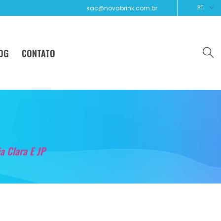
PT
sac@novabrink.com.br
OG
CONTATO
a Clara E JP