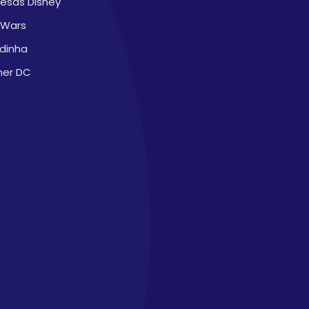
cesas Disney
 Wars
dinha
ner DC