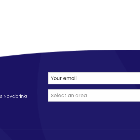
R
s Novabrink!