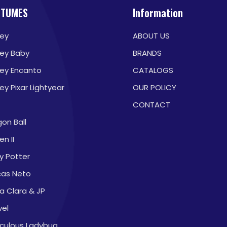
STUMES
Information
ney
ABOUT US
ney Baby
BRANDS
ney Encanto
CATALOGS
ey Pixar Lightyear
OUR POLICY
CONTACT
on Ball
en II
y Potter
cas Neto
a Clara & JP
vel
aculous Ladybug