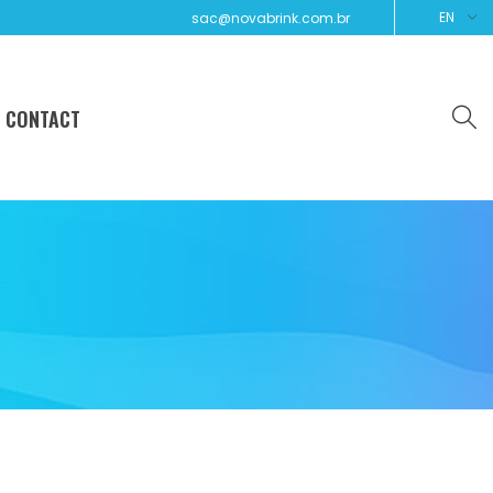
EN
sac@novabrink.com.br
CONTACT