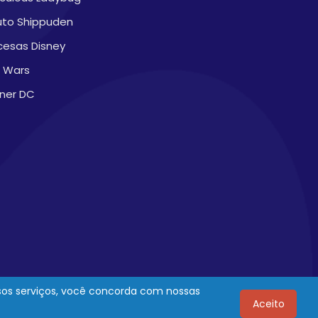
uto Shippuden
cesas Disney
r Wars
ner DC
ssos serviços, você concorda com nossas
Aceito