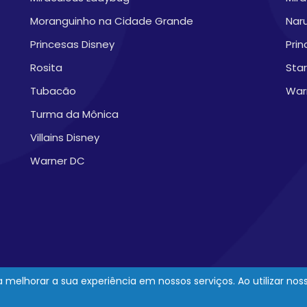
Moranguinho na Cidade Grande
Nar
Princesas Disney
Prin
Rosita
Sta
Tubacão
War
Turma da Mônica
Villains Disney
Warner DC
melhorar a sua experiência em nossos serviços. Ao utilizar no