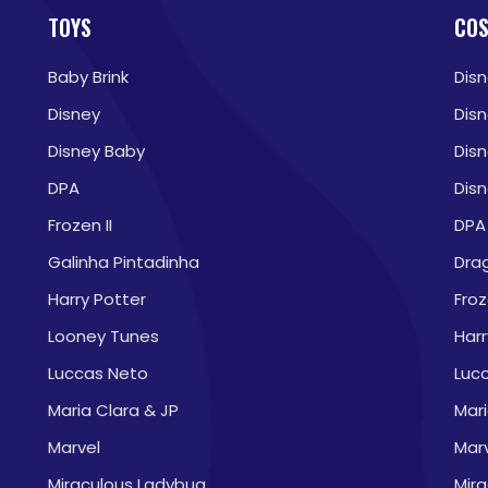
TOYS
CO
Baby Brink
Dis
Disney
Dis
Disney Baby
Dis
DPA
Disn
Frozen II
DPA
Galinha Pintadinha
Drag
Harry Potter
Froz
Looney Tunes
Harr
Luccas Neto
Luc
Maria Clara & JP
Mari
Marvel
Mar
Miraculous Ladybug
Mir