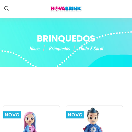
BRINQUEDOS
Home
Brinquedos
Dudu E Carol
NOVO
NOVO