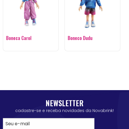
Boneca Carol
Boneco Dudu
NEWSLETTER
cadastre-se e receba novidades da Novabrink!