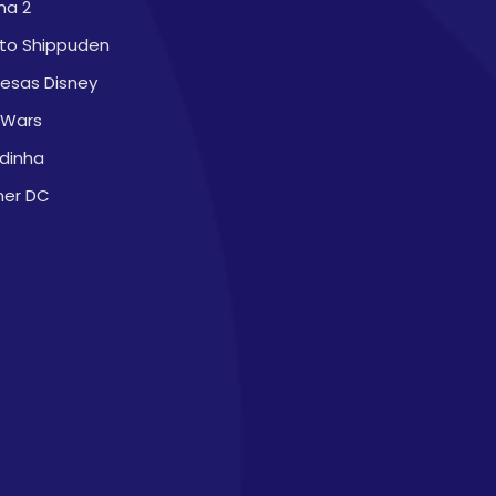
na 2
to Shippuden
cesas Disney
 Wars
dinha
ner DC