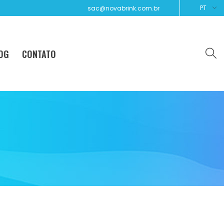
PT
sac@novabrink.com.br
OG
CONTATO