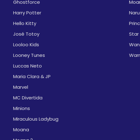
Ghostforce
Moa
Harry Potter
Naru
Hello Kitty
Prin
José Totoy
Star
Looloo Kids
Wan
Looney Tunes
War
Luccas Neto
Maria Clara & JP
Marvel
MC Divertida
Minions
Miraculous Ladybug
Moana