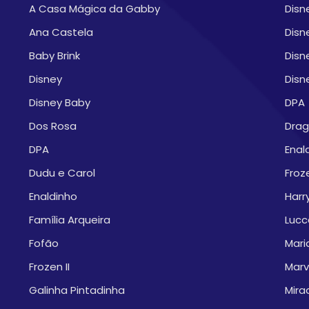
A Casa Mágica da Gabby
Disn
Ana Castela
Disn
Baby Brink
Disn
Disney
Disn
Disney Baby
DPA
Dos Rosa
Drag
DPA
Enal
Dudu e Carol
Froze
Enaldinho
Harr
Família Arqueira
Lucc
Fofão
Mari
Frozen II
Marv
Galinha Pintadinha
Mira