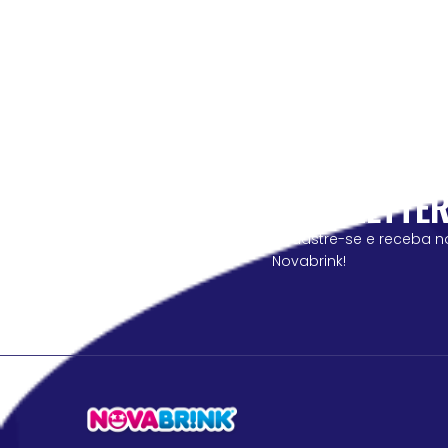
NEWSLETTE
cadastre-se e receba n
Novabrink!