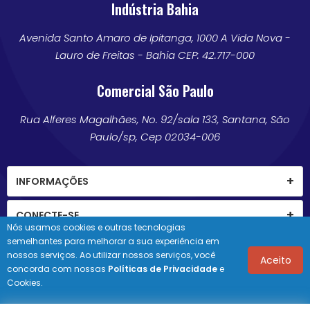
Indústria Bahia
Avenida Santo Amaro de Ipitanga, 1000 A Vida Nova -
Lauro de Freitas - Bahia CEP: 42.717-000
Comercial São Paulo
Rua Alferes Magalhães, No. 92/sala 133, Santana, São
Paulo/sp, Cep 02034-006
INFORMAÇÕES
CONECTE-SE
Nós usamos cookies e outras tecnologias
semelhantes para melhorar a sua experiência em
nossos serviços. Ao utilizar nossos serviços, você
Aceito
concorda com nossas
Políticas de Privacidade
e
© 2026 Novabrink. Direitos de cópia reservados.
Cookies.