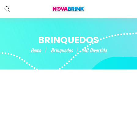
BRINQUEDOS
Home
Brinquedos
MC Divertida