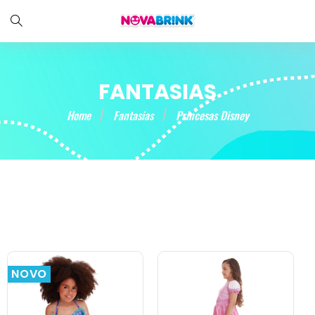
FANTASIAS
Home
Fantasias
Princesas Disney
NOVO