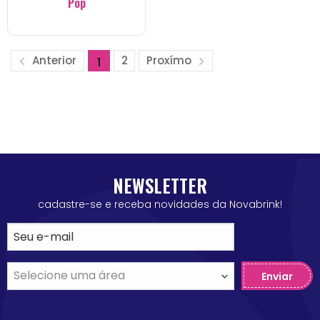
Pop
Anterior
2
Proxímo
1
NEWSLETTER
cadastre-se e receba novidades da Novabrink!
Enviar