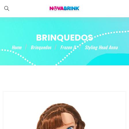
BRINQUEDOS
Home
Brinquedos
Frozen II
Styling Head Anna